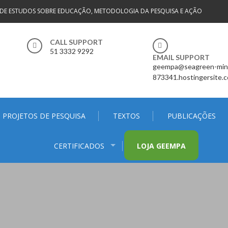
DE ESTUDOS SOBRE EDUCAÇÃO, METODOLOGIA DA PESQUISA E AÇÃO
CALL SUPPORT
51 3332 9292
EMAIL SUPPORT
geempa@seagreen-min
873341.hostingersite.
PROJETOS DE PESQUISA
TEXTOS
PUBLICAÇÕES
CERTIFICADOS
LOJA GEEMPA