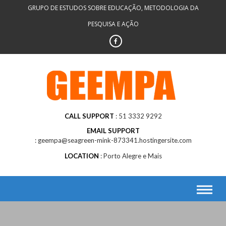
Skip
GRUPO DE ESTUDOS SOBRE EDUCAÇÃO, METODOLOGIA DA
to
PESQUISA E AÇÃO
content
CALL SUPPORT
51 3332 9292
EMAIL SUPPORT
geempa@seagreen-mink-873341.hostingersite.com
LOCATION
Porto Alegre e Mais