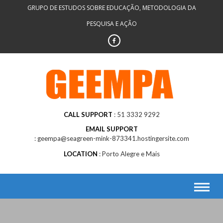
Skip
GRUPO DE ESTUDOS SOBRE EDUCAÇÃO, METODOLOGIA DA
to
PESQUISA E AÇÃO
content
CALL SUPPORT
51 3332 9292
EMAIL SUPPORT
geempa@seagreen-mink-873341.hostingersite.com
LOCATION
Porto Alegre e Mais