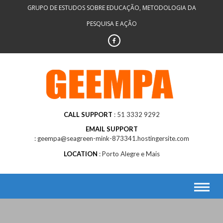
Skip
GRUPO DE ESTUDOS SOBRE EDUCAÇÃO, METODOLOGIA DA
to
PESQUISA E AÇÃO
content
CALL SUPPORT
51 3332 9292
EMAIL SUPPORT
geempa@seagreen-mink-873341.hostingersite.com
LOCATION
Porto Alegre e Mais