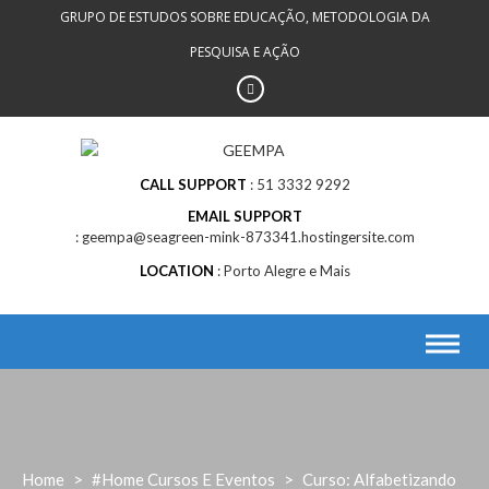
Skip
GRUPO DE ESTUDOS SOBRE EDUCAÇÃO, METODOLOGIA DA
to
PESQUISA E AÇÃO
content
CALL SUPPORT
51 3332 9292
EMAIL SUPPORT
geempa@seagreen-mink-873341.hostingersite.com
LOCATION
Porto Alegre e Mais
Home
>
#Home Cursos E Eventos
>
Curso: Alfabetizando