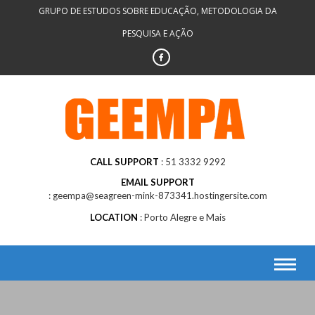
Skip
GRUPO DE ESTUDOS SOBRE EDUCAÇÃO, METODOLOGIA DA
to
PESQUISA E AÇÃO
content
CALL SUPPORT
51 3332 9292
EMAIL SUPPORT
geempa@seagreen-mink-873341.hostingersite.com
LOCATION
Porto Alegre e Mais