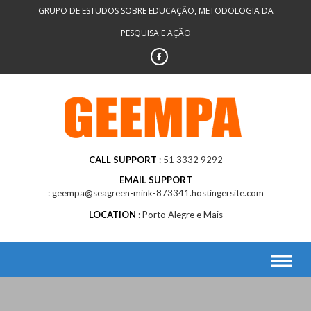
Skip
GRUPO DE ESTUDOS SOBRE EDUCAÇÃO, METODOLOGIA DA
to
PESQUISA E AÇÃO
content
CALL SUPPORT
51 3332 9292
EMAIL SUPPORT
geempa@seagreen-mink-873341.hostingersite.com
LOCATION
Porto Alegre e Mais